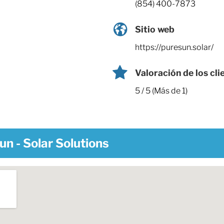
(854) 400-7873
Sitio web
https://puresun.solar/
Valoración de los cli
5 / 5 (Más de 1)
un - Solar Solutions