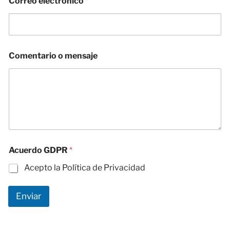
Correo electrónico
*
e
Comentario o mensaje
l
e
c
t
r
ó
n
i
c
o
Acuerdo GDPR
*
G
D
Acepto la Política de Privacidad
P
R
m
Enviar
e
n
s