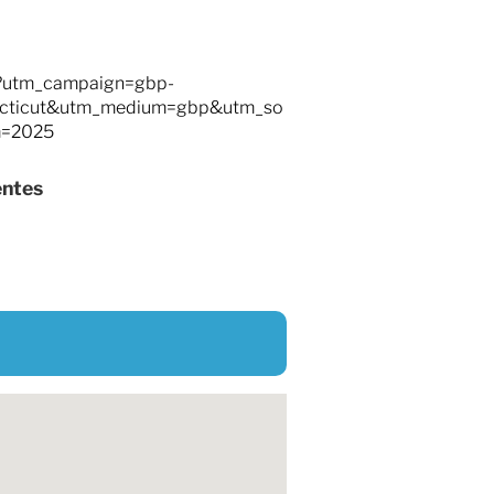
om/?utm_campaign=gbp-
ecticut&utm_medium=gbp&utm_so
m=2025
entes