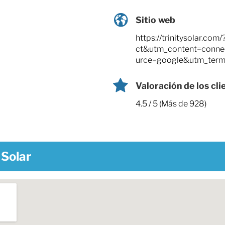
Sitio web
https://trinitysolar.c
ct&utm_content=conn
urce=google&utm_ter
Valoración de los cli
4.5 / 5 (Más de 928)
 Solar