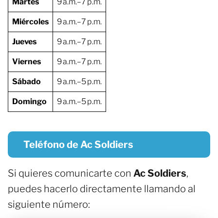
Martes
9 a.m.–7 p.m.
Miércoles
9 a.m.–7 p.m.
Jueves
9 a.m.–7 p.m.
Viernes
9 a.m.–7 p.m.
Sábado
9 a.m.–5 p.m.
Domingo
9 a.m.–5 p.m.
Teléfono de Ac Soldiers
Si quieres comunicarte con
Ac Soldiers
,
puedes hacerlo directamente llamando al
siguiente número: