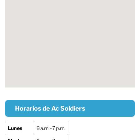
Horarios de Ac Soldiers
Lunes
9 a.m.–7 p.m.