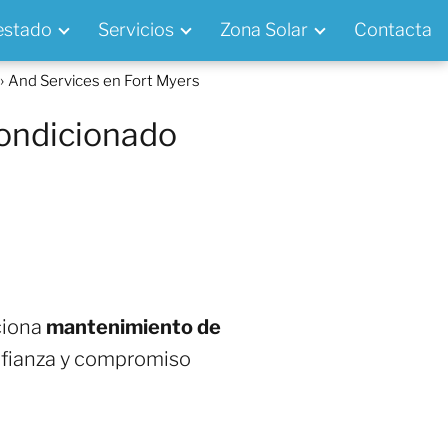
 estado
Servicios
Zona Solar
Contacta
And Services en Fort Myers
condicionado
ciona
mantenimiento de
onfianza y compromiso