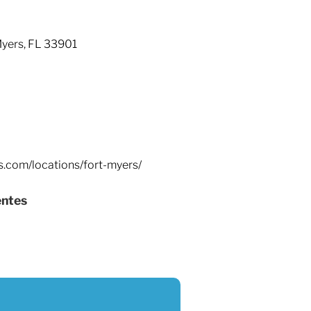
Myers, FL 33901
s.com/locations/fort-myers/
entes