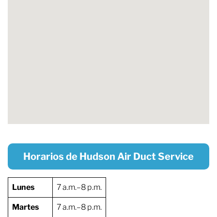
Horarios de Hudson Air Duct Service
Lunes
7 a.m.–8 p.m.
Martes
7 a.m.–8 p.m.