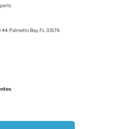
perts
e 44, Palmetto Bay, FL 33176
entes