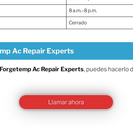
8 a.m.–8 p.m.
Cerrado
emp Ac Repair Experts
Forgetemp Ac Repair Experts
, puedes hacerlo 
Llamar ahora