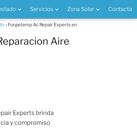
 estado
Servicios
Zona Solar
Contacta
do
Forgetemp Ac Repair Experts en
Reparacion Aire
air Experts brinda
ncia y compromiso