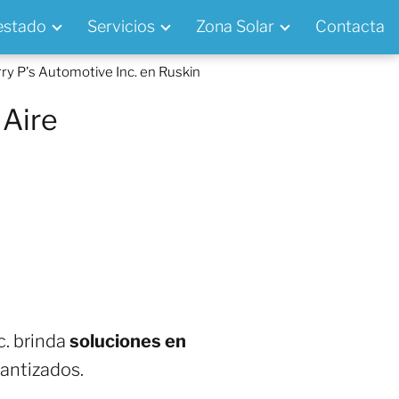
 estado
Servicios
Zona Solar
Contacta
rry P's Automotive Inc. en Ruskin
 Aire
c. brinda
soluciones en
rantizados.