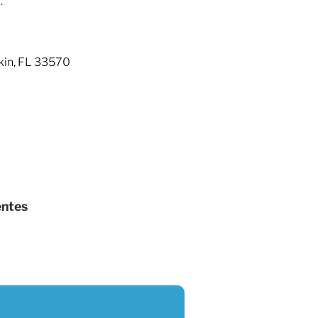
.
kin, FL 33570
entes