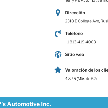
Terry P's Automotive Inc
Dirección
2318 E College Ave, Rus
Teléfono
+1 813-419-4003
Sitio web
Valoración de los cli
4.8 / 5 (Más de 52)
P's Automotive Inc.