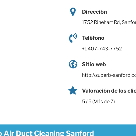
Dirección
1752 Rinehart Rd, Sanfo
Teléfono
+1 407-743-7752
Sitio web
http://superb-sanford.c
Valoración de los cli
5 / 5 (Más de 7)
 Air Duct Cleaning Sanford