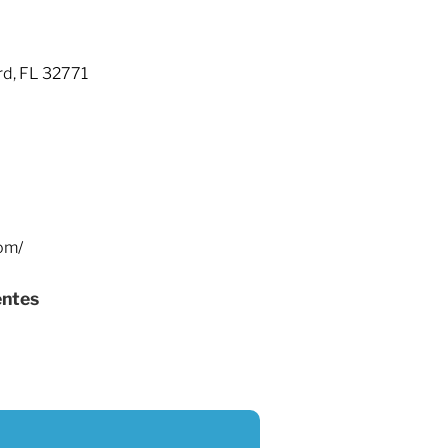
rd, FL 32771
om/
entes