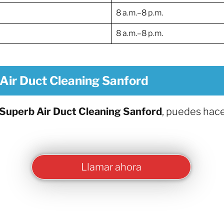
8 a.m.–8 p.m.
8 a.m.–8 p.m.
Air Duct Cleaning Sanford
Superb Air Duct Cleaning Sanford
, puedes hac
Llamar ahora