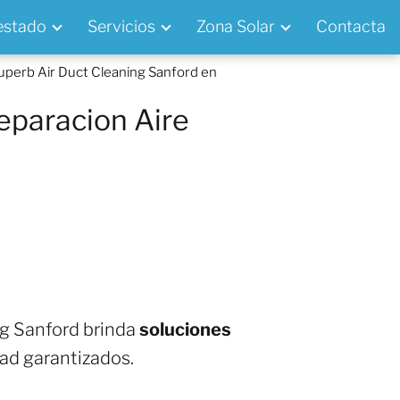
 estado
Servicios
Zona Solar
Contacta
uperb Air Duct Cleaning Sanford en
eparacion Aire
ng Sanford brinda
soluciones
dad garantizados.