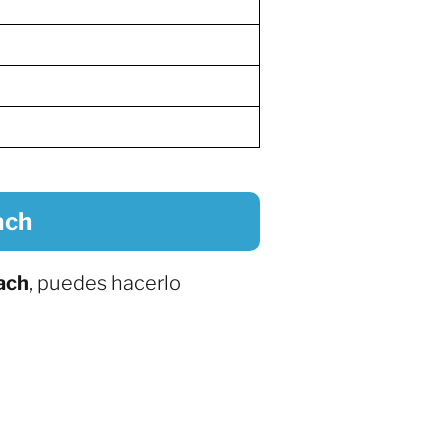
ach
ach
, puedes hacerlo