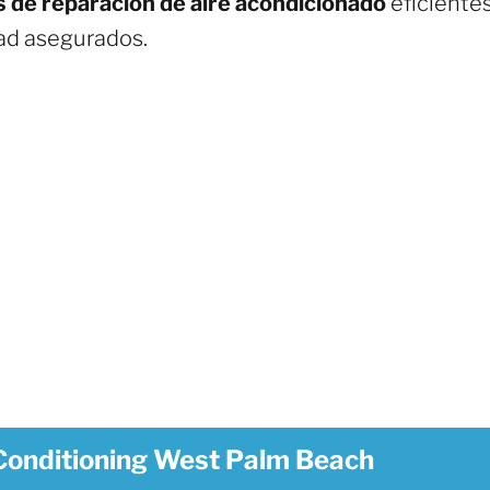
s de reparación de aire acondicionado
eficientes
dad asegurados.
Conditioning West Palm Beach