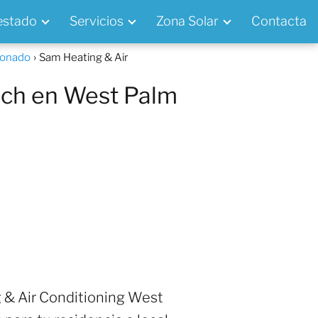
 estado
Servicios
Zona Solar
Contacta
ionado
Sam Heating & Air
ach en West Palm
 & Air Conditioning West