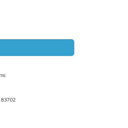
ams
D 83702