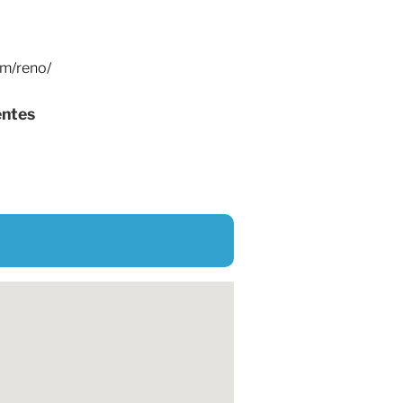
om/reno/
entes