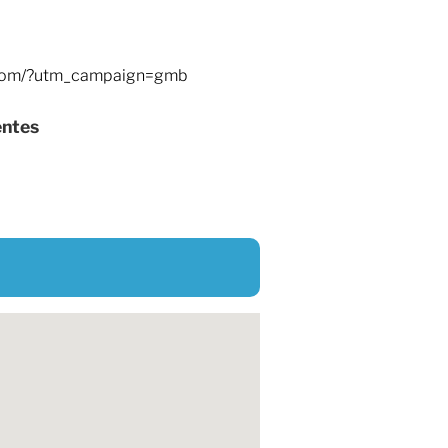
r.com/?utm_campaign=gmb
entes