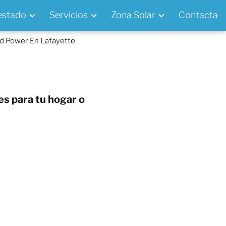
 estado
Servicios
Zona Solar
Contacta
id Power En Lafayette
es para tu hogar o